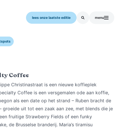
lees onze laatste editie
menu
tspots
lty Coffee
hippe Christinastraat is een nieuwe koffieplek
cialty Coffee is een versgemalen ode aan koffie,
begon als een date op het strand – Ruben bracht de
 – groeide uit tot een zaak aan zee, met blends die je
en fruitige Strawberry Fields of een funky
e, de Brusselse branderij. Maria’s tiramisu