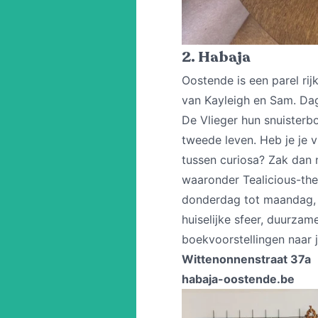
2. Habaja
Oostende is een parel ri
van Kayleigh en Sam. Dag
De Vlieger hun snuisterb
tweede leven. Heb je je 
tussen curiosa? Zak dan n
waaronder Tealicious-the
donderdag tot maandag, t
huiselijke sfeer, duurza
boekvoorstellingen naar 
Wittenonnenstraat 37a
habaja-oostende.be