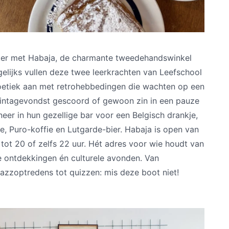
jker met Habaja, de charmante tweedehandswinkel
elijks vullen deze twee leerkrachten van Leefschool
oetiek aan met retrohebbedingen die wachten op een
vintagevondst gescoord of gewoon zin in een pauze
eer in hun gezellige bar voor een Belgisch drankje,
e, Puro-koffie en Lutgarde-bier. Habaja is open van
ot 20 of zelfs 22 uur. Hét adres voor wie houdt van
me ontdekkingen én culturele avonden. Van
jazzoptredens tot quizzen: mis deze boot niet!