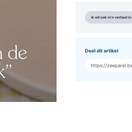
ik wil ook m'n verhaal i
n de
Deel dit artikel
k”
https://zeeparel.