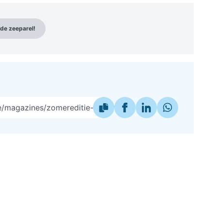
n de zeeparel!
be/magazines/zomereditie-2024/een-apero-van-de-bovenst