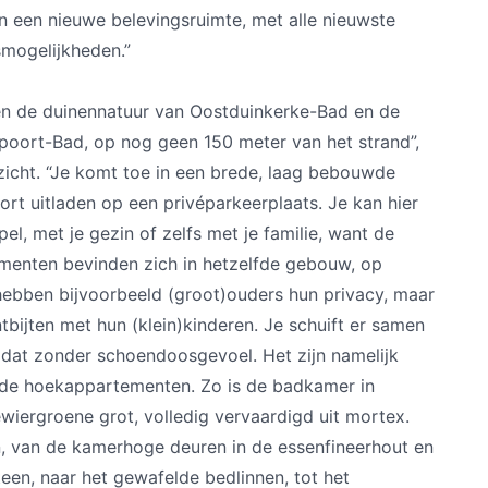
n een nieuwe belevingsruimte, met alle nieuwste
mogelijkheden.”
en de duinennatuur van Oostduinkerke-Bad en de
wpoort-Bad, op nog geen 150 meter van het strand”,
 zicht. “Je komt toe in een brede, laag bebouwde
fort uitladen op een privéparkeerplaats. Je kan hier
l, met je gezin of zelfs met je familie, want de
enten bevinden zich in hetzelfde gebouw, op
hebben bijvoorbeeld (groot)ouders hun privacy, maar
bijten met hun (klein)kinderen. Je schuift er samen
n dat zonder schoendoosgevoel. Het zijn namelijk
ende hoekappartementen. Zo is de badkamer in
wiergroene grot, volledig vervaardigd uit mortex.
, van de kamerhoge deuren in de essenfineerhout en
een, naar het gewafelde bedlinnen, tot het