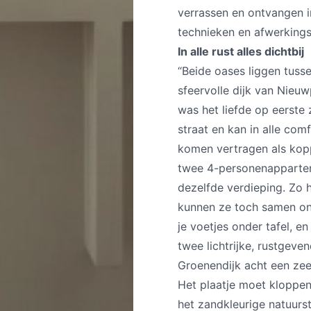
verrassen en ontvangen i
technieken en afwerkings
In alle rust alles dichtbij
“Beide oases liggen tuss
sfeervolle dijk van Nieu
was het liefde op eerste
straat en kan in alle com
komen vertragen als koppe
twee 4-personenappartem
dezelfde verdieping. Zo 
kunnen ze toch samen ont
je voetjes onder tafel, e
twee lichtrijke, rustgev
Groenendijk acht een zee
Het plaatje moet kloppen
het zandkleurige natuurst