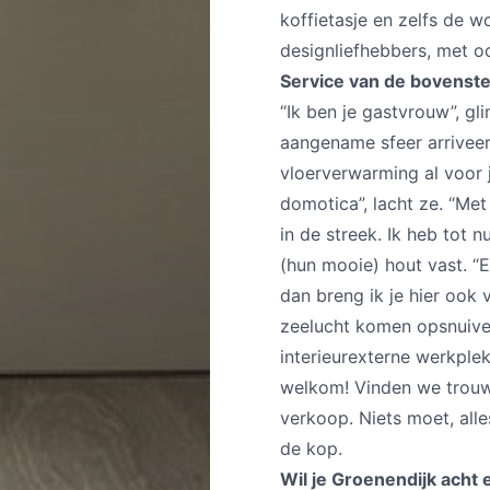
koffietasje en zelfs de w
designliefhebbers, met oo
Service van de bovenste
“Ik ben je gastvrouw”, gl
aangename sfeer arriveert
vloerverwarming al voor 
domotica”, lacht ze. “Me
in de streek. Ik heb tot 
(hun mooie) hout vast. “E
dan breng ik je hier ook
zeelucht komen opsnuive
interieurexterne werkple
welkom! Vinden we trouw
verkoop. Niets moet, alle
de kop.
Wil je Groenendijk acht