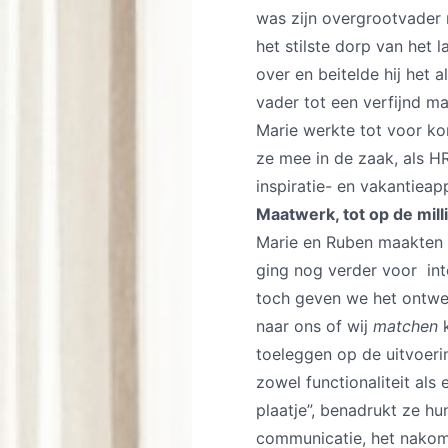
was zijn overgrootvader 
het stilste dorp van het 
over en beitelde hij het 
vader tot een verfijnd ma
Marie werkte tot voor kor
ze mee in de zaak, als H
inspiratie- en vakantie
Maatwerk, tot op de mill
Marie en Ruben maakten s
ging nog verder voor int
toch geven we het ontwer
naar ons of wij
matchen
toeleggen op de uitvoer
zowel functionaliteit als 
plaatje”, benadrukt ze h
communicatie, het nakom