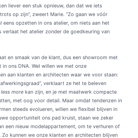
n liever een stuk opnieuw, dan dat we iets
trots op zijn”, zweert Marie. “Zo gaan we vóór
l eens opzetten in ons atelier, om niets aan het
ts verlaat het atelier zonder de goedkeuring van
aat en smaak van de klant, dus een showroom met
niet in ons DNA. Wel willen we met onze
n aan klanten en architecten waar we voor staan:
afwerkingsgraad”, verklaart ze het te beleven
e
less
more
kan zijn, en je met maatwerk compacte
utten, met oog voor detail. Maar omdat tendenzen in
rmen steeds evolueren, willen we flexibel blijven in
uwe opportuniteit ons pad kruist, staan we zeker
n een nieuw modelappartement, om te verhuren of
. Zo kunnen we onze klanten en architecten blijven