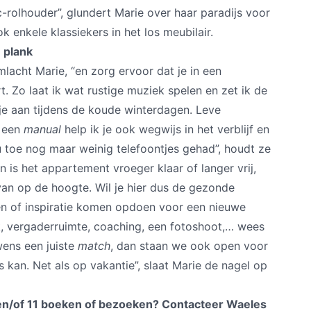
c-rolhouder”, glundert Marie over haar paradijs voor
k enkele klassiekers in het los meubilair.
 plank
imlacht Marie, “en zorg ervoor dat je in een
. Zo laat ik wat rustige muziek spelen en zet ik de
je aan tijdens de koude winterdagen. Leve
t een
manual
help ik je ook wegwijs in het verblijf en
nu toe nog maar weinig telefoontjes gehad”, houdt ze
n is het appartement vroeger klaar of langer vrij,
 van op de hoogte. Wil je hier dus de gezonde
n of inspiratie komen opdoen voor een nieuwe
k, vergaderruimte, coaching, een fotoshoot,… wees
ens een juiste
match
, dan staan we ook open voor
s kan. Net als op vakantie”, slaat Marie de nagel op
 en/of 11 boeken of bezoeken? Contacteer Waeles