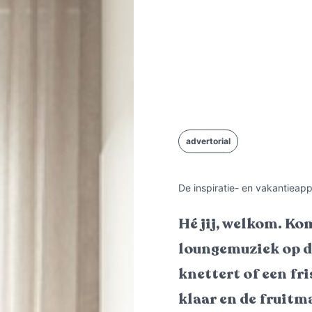
advertorial
De inspiratie- en vakantiea
Hé jij, welkom. Kom
loungemuziek op d
knettert of een fri
klaar en de fruitma