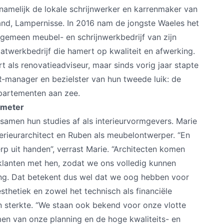
namelijk de lokale schrijnwerker en karrenmaker van
land, Lampernisse. In 2016 nam de jongste Waeles het
algemeen meubel- en schrijnwerkbedrijf van zijn
atwerkbedrijf die hamert op kwaliteit en afwerking.
t als renovatieadviseur, maar sinds vorig jaar stapte
R-manager en bezielster van hun tweede luik: de
appartementen aan zee.
imeter
amen hun studies af als interieurvormgevers. Marie
erieurarchitect en Ruben als meubelontwerper. “En
p uit handen”, verrast Marie. “Architecten komen
klanten met hen, zodat we ons volledig kunnen
ing. Dat betekent dus wel dat we oog hebben voor
esthetiek en zowel het technisch als financiële
un sterkte. “We staan ook bekend voor onze vlotte
en van onze planning en de hoge kwaliteits- en