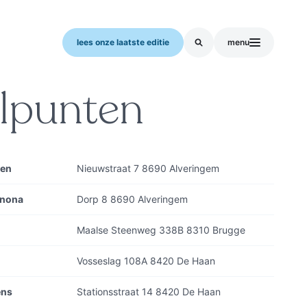
lees onze laatste editie
menu
lpunten
oen
Nieuwstraat 7 8690 Alveringem
enona
Dorp 8 8690 Alveringem
Maalse Steenweg 338B 8310 Brugge
Vosseslag 108A 8420 De Haan
ens
Stationsstraat 14 8420 De Haan