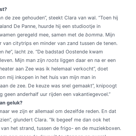
st?
van de zee gehouden”, steekt Clara van wal. “Toen hij
land De Panne, huurde hij een studiootje in
 kwamen geregeld mee, samen met de
bomma
. Mijn
 van citytrips en minder van zand tussen de tenen.
sen
he
”, lacht ze. “De badstad Oostende kwam
n leven. Mijn man zijn
roots
liggen daar en na er een
 Theater aan Zee was ik helemaal verkocht”, doet
kon mij inkopen in het huis van mijn man in
 aan de zee. De keuze was snel gemaakt”, knipoogt
 geen anderhalf uur rijden een vakantiegevoel.”
van geluk?
 maar we zijn er allemaal om dezelfde reden. En dat
 zien”, glundert Clara. “Ik begeef me dan ook het
l van het strand, tussen de frigo- en de muziekboxen.