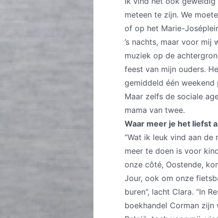
Ik vind het ook geweldig
meteen te zijn. We moete
of op het Marie-Joséplei
’s nachts, maar voor mij
muziek op de achtergrond
feest van mijn ouders. He
gemiddeld één weekend pe
Maar zelfs de sociale age
mama van twee.
Waar meer je het liefst 
“Wat ik leuk vind aan de 
meer te doen is voor kind
onze côté, Oostende, kom
Jour, ook om onze fietsb
buren”, lacht Clara. “In R
boekhandel Corman zijn w