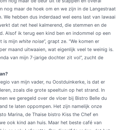
 om nog maar de deur uit te stappen en overal
n nog maar de hoek om en we zijn in de Langestraat
n. We hebben dus inderdaad wel eens last van lawaai
 werkt dat net heel kalmerend, die stemmen en de
. Alsof ik terug een kind ben en indommel op een
t is mijn
white noise
”, grapt ze. “We komen er
r maand uitwaaien, wat eigenlijk veel te weinig is.
nda van mijn 7-jarige dochter zit vol”, zucht de
aan?
regio van mijn vader, nu Oostduinkerke, is dat er
eren, zoals die grote speeltuin op het strand. In
en we geregeld over de vloer bij Bistro Belle du
and te laten oppompen. Het zijn namelijk onze
esto Marina, de Thaise bistro Kiss the Chef en
e ook kind aan huis. Maar het beste café van