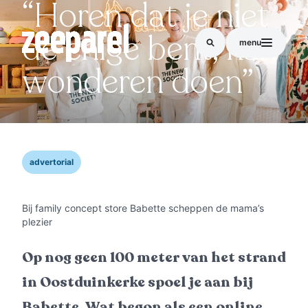
“Horen dat je niet
de enige bent, kan
menu
wonderen doen”
advertorial
Bij family concept store Babette scheppen de mama’s
plezier
Op nog geen 100 meter van het strand
in Oostduinkerke spoel je aan bij
Babette. Wat begon als een online