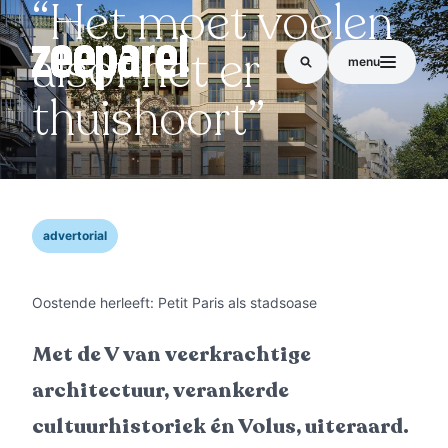
“Het moet voelen
alsof het er
menu
thuishoort”
advertorial
Oostende herleeft: Petit Paris als stadsoase
Met de V van veerkrachtige
architectuur, verankerde
cultuurhistoriek én Volus, uiteraard.