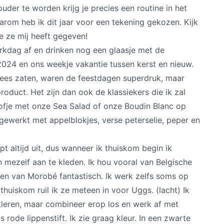
uder te worden krijg je precies een routine in het
arom heb ik dit jaar voor een tekening gekozen. Kijk
e ze mij heeft gegeven!
rkdag af en drinken nog een glaasje met de
 2024 en ons weekje vakantie tussen kerst en nieuw.
lees zaten, waren de feestdagen superdruk, maar
roduct. Het zijn dan ook de klassiekers die ik zal
oofje met onze Sea Salad of onze Boudin Blanc op
fgewerkt met appelblokjes, verse peterselie, peper en
pt altijd uit, dus wanneer ik thuiskom begin ik
n mezelf aan te kleden. Ik hou vooral van Belgische
en van Morobé fantastisch. Ik werk zelfs soms op
huiskom ruil ik ze meteen in voor Uggs. (lacht) Ik
 kleren, maar combineer erop los en werk af met
 rode lippenstift. Ik zie graag kleur. In een zwarte