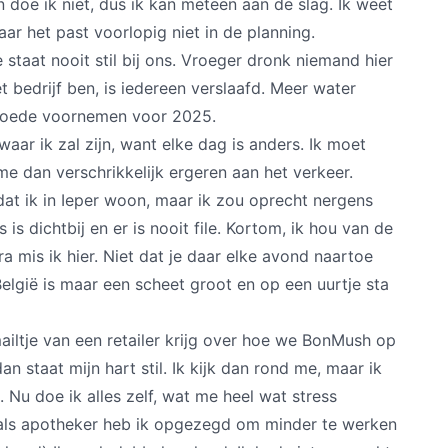
n doe ik niet, dus ik kan meteen aan de slag. Ik weet
aar het past voorlopig niet in de planning.
 staat nooit stil bij ons. Vroeger dronk niemand hier
et bedrijf ben, is iedereen verslaafd. Meer water
 goede voornemen voor 2025.
waar ik zal zijn, want elke dag is anders. Ik moet
e dan verschrikkelijk ergeren aan het verkeer.
t ik in Ieper woon, maar ik zou oprecht nergens
 is dichtbij en er is nooit file. Kortom, ik hou van de
 mis ik hier. Niet dat je daar elke avond naartoe
België is maar een scheet groot en op een uurtje sta
iltje van een retailer krijg over hoe we BonMush op
n staat mijn hart stil. Ik kijk dan rond me, maar ik
Nu doe ik alles zelf, wat me heel wat stress
 als apotheker heb ik opgezegd om minder te werken