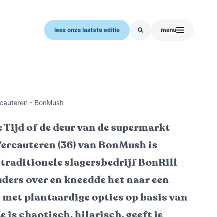
lees onze laatste editie
menu
rcauteren - BonMush
e Tijd of de deur van de supermarkt
Vercauteren (36) van BonMush is
 traditionele slagersbedrijf BonRill
ders over en kneedde het naar een
 met plantaardige opties op basis van
is chaotisch, hilarisch, geeft je