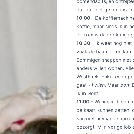
ochtendspits, en ontbijte
dat dat niet gezond is, m
10:00
- De koffiemachine
koffie, maar sinds ik in h
drinken is dan ook mijn
10:30
- Ik weet nog niet 
vaak de baan op en kan m
Sommigen snappen niet da
anders willen wonen. Alles
Westhoek. Enkel een opera
gaat -
I wish
. Maar
bon
: 
ik in Gent.
11:00
- Wanneer ik een ma
de kaart kunnen zetten, da
kan met niemand sparren. 
bezorgt. Mijn vorige job