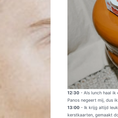
12:30
- Als lunch haal ik
Panos negeert mij, dus i
13:00
- Ik krijg altijd l
kerstkaarten, gemaakt doo