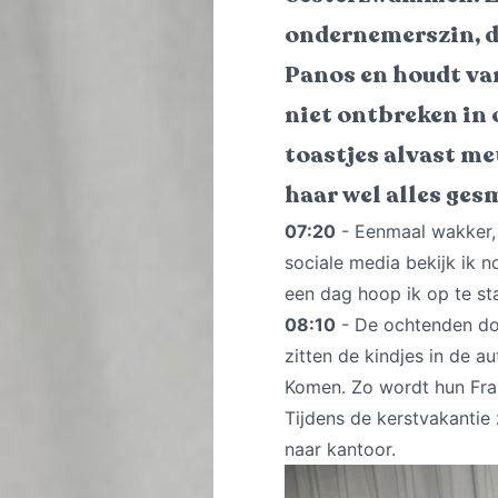
ondernemerszin, d
Panos en houdt van
niet ontbreken in 
toastjes alvast me
haar wel alles ge
07:20
- Eenmaal wakker, 
sociale media bekijk ik n
een dag hoop ik op te st
08:10
- De ochtenden doe
zitten de kindjes in de a
Komen. Zo wordt hun Fra
Tijdens de kerstvakantie 
naar kantoor.