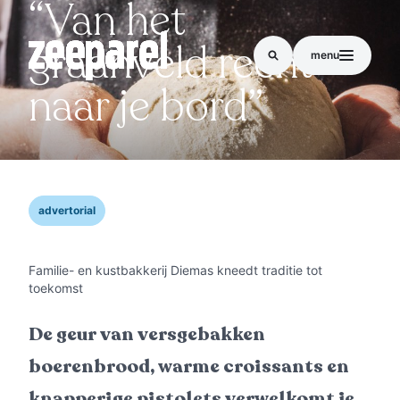
“Van het
graanveld recht
menu
naar je bord”
advertorial
Familie- en kustbakkerij Diemas kneedt traditie tot
toekomst
De geur van versgebakken
boerenbrood, warme croissants en
knapperige pistolets verwelkomt je