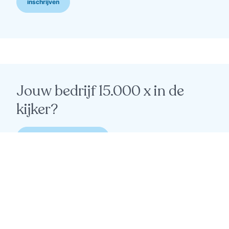
inschrijven
Jouw bedrijf 15.000 x in de
kijker?
ahoy, ik wil meer info 🙋‍♂️
© 2023 — 2026 — De Zeeparel is een uitgave van
Drukkerij Pattyn
Disclaimer
—
Privacy Policy
—
Cookie Policy
—
webdesign
Figure8