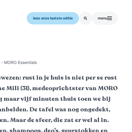
lees onze laatste editie
menu
i - MORO Essentials
wezen: rust in je huis is niet per se rust
ne Mili (31), medeoprichtster van MORO
g maar vijf minuten thuis toen we bij
anbelden. De tafel was nog ongedekt,
n. Maar de sfeer, die zat er wel al in.
pen, shampoos, deo’s, geurstokken en