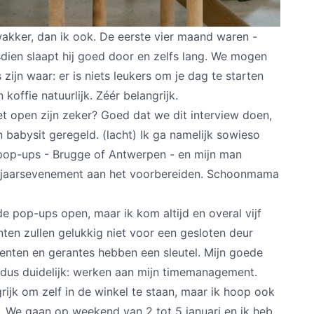
wakker, dan ik ook. De eerste vier maand waren -
sdien slaapt hij goed door en zelfs lang. We mogen
s zijn waar: er is niets leukers om je dag te starten
n koffie natuurlijk. Zéér belangrijk.
et open zijn zeker? Goed dat we dit interview doen,
 babysit geregeld. (lacht) Ik ga namelijk sowieso
pop-ups - Brugge of Antwerpen - en mijn man
udejaarsevenement aan het voorbereiden. Schoonmama
e pop-ups open, maar ik kom altijd en overal vijf
nten zullen gelukkig niet voor een gesloten deur
enten en gerantes hebben een sleutel. Mijn goede
dus duidelijk: werken aan mijn timemanagement.
grijk om zelf in de winkel te staan, maar ik hoop ook
n. We gaan op weekend van 2 tot 5 januari en ik heb