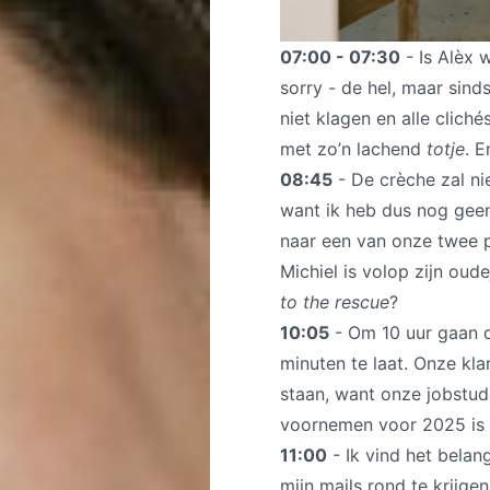
07:00 - 07:30
- Is Alèx 
sorry - de hel, maar sind
niet klagen en alle cliché
met zo’n lachend
totje
. E
08:45
- De crèche zal ni
want ik heb dus nog geen
naar een van onze twee 
Michiel is volop zijn o
to the rescue
?
10:05
- Om 10 uur gaan d
minuten te laat. Onze kla
staan, want onze jobstud
voornemen voor 2025 is 
11:00
- Ik vind het belan
mijn mails rond te krijge