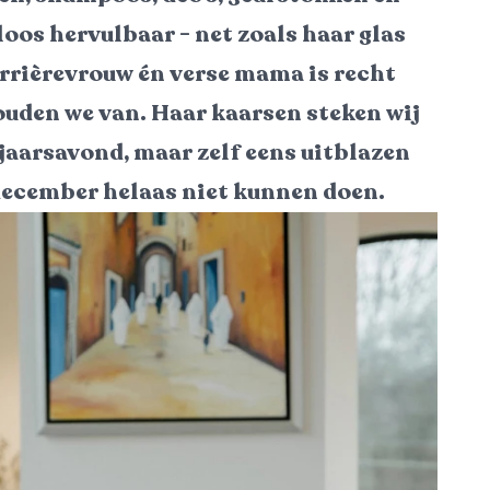
loos hervulbaar - net zoals haar glas
arrièrevrouw én verse mama is recht
ouden we van. Haar kaarsen steken wij
jaarsavond, maar zelf eens uitblazen
december helaas niet kunnen doen.