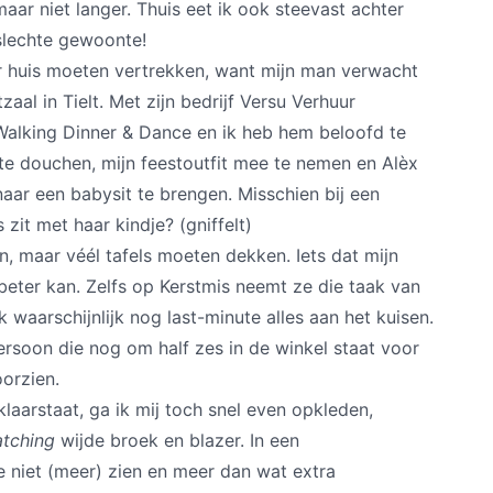
maar niet langer. Thuis eet ik ook steevast achter
slechte gewoonte!
ar huis moeten vertrekken, want mijn man verwacht
zaal in Tielt. Met zijn bedrijf Versu Verhuur
 Walking Dinner & Dance en ik heb hem beloofd te
 te douchen, mijn feestoutfit mee te nemen en Alèx
ar een babysit te brengen. Misschien bij een
 zit met haar kindje? (gniffelt)
én, maar véél tafels moeten dekken. Iets dat mijn
beter kan. Zelfs op Kerstmis neemt ze die taak van
k waarschijnlijk nog last-minute alles aan het kuisen.
ersoon die nog om half zes in de winkel staat voor
oorzien.
klaarstaat, ga ik mij toch snel even opkleden,
tching
wijde broek en blazer. In een
me niet (meer) zien en meer dan wat extra