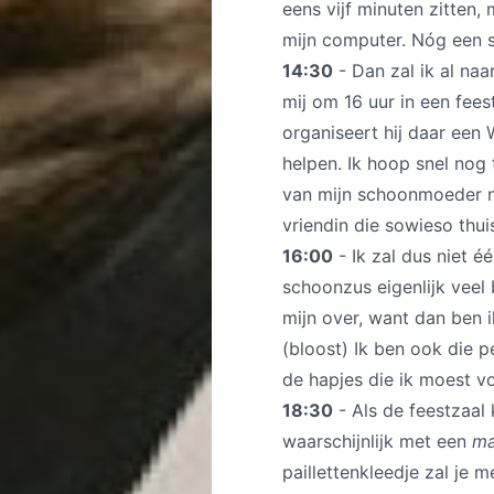
eens vijf minuten zitten, 
mijn computer. Nóg een 
14:30
- Dan zal ik al na
mij om 16 uur in een feest
organiseert hij daar een
helpen. Ik hoop snel nog
van mijn schoonmoeder na
vriendin die sowieso thuis
16:00
- Ik zal dus niet é
schoonzus eigenlijk veel 
mijn over, want dan ben i
(bloost) Ik ben ook die p
de hapjes die ik moest v
18:30
- Als de feestzaal 
waarschijnlijk met een
ma
paillettenkleedje zal je 