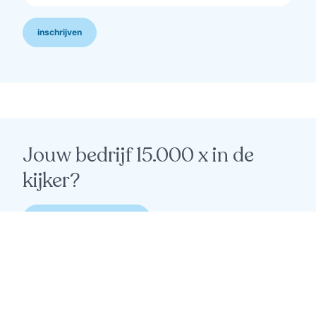
inschrijven
Jouw bedrijf 15.000 x in de
kijker?
ahoy, ik wil meer info 🙋‍♂️
© 2023 — 2026 — De Zeeparel is een uitgave van
Drukkerij Pattyn