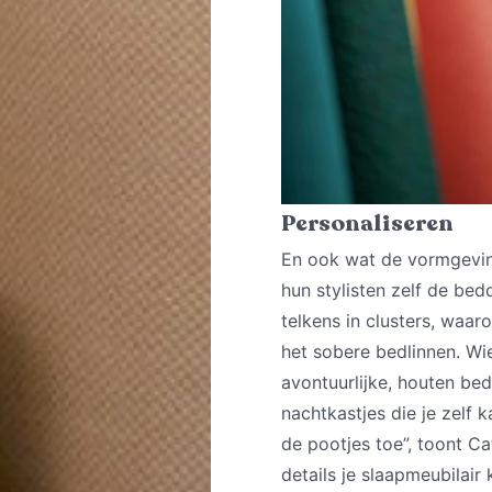
Personaliseren
En ook wat de vormgeving
hun stylisten zelf de be
telkens in clusters, waa
het sobere bedlinnen. Wie
avontuurlijke, houten be
nachtkastjes die je zelf 
de pootjes toe”, toont Cat
details je slaapmeubilair 