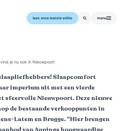
lees onze laatste editie
menu
vind je nu ook in Nieuwpoort
slaapliefhebbers! Slaapcomfort
ar imperium uit met een vierde
et sfeervolle Nieuwpoort. Deze nieuwe
op de bestaande verkooppunten in
ens-Latem en Brugge. “Hier brengen
 aanbod van Aupings hoogwaardige