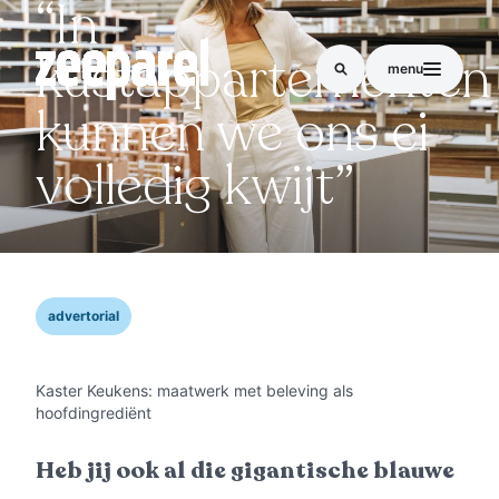
“In
kust­appar­tementen
menu
kunnen we ons ei
volledig kwijt”
advertorial
Kaster Keukens: maatwerk met beleving als
hoofdingrediënt
Heb jij ook al die gigantische blauwe