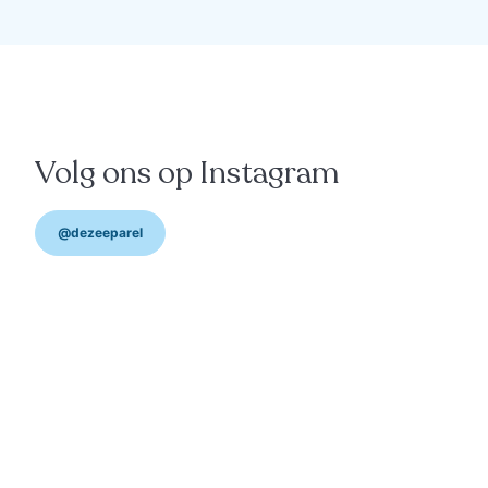
culinair
"Weg van het klassieke
restaurantconcept"
Volg ons op Instagram
@dezeeparel