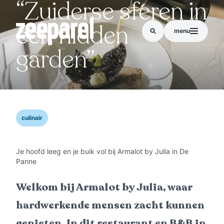
“Zuiderse sferen in
een hidden
menu
garden”
culinair
Je hoofd leeg en je buik vol bij Armalot by Julia in De
Panne
Welkom bij Armalot by Julia, waar
hardwerkende mensen zacht kunnen
genieten. In dit restaurant en B&B in