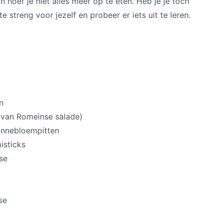
n hoef je niet alles meer op te eten. Heb je je toch
 streng voor jezelf en probeer er iets uit te leren.
n
e van Romeinse salade)
onnebloempitten
isticks
se
se