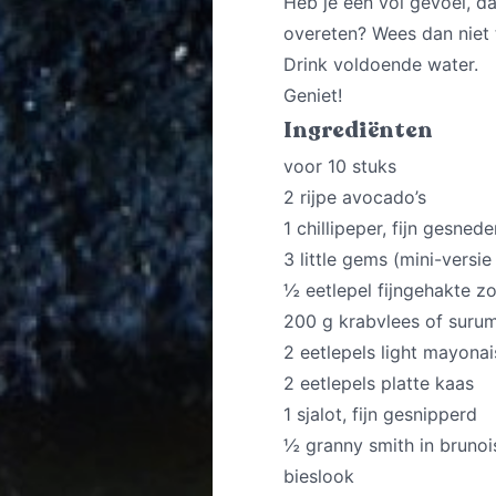
Heb je een vol gevoel, da
overeten? Wees dan niet te
Drink voldoende water.
Geniet!
Ingrediënten
voor 10 stuks
2 rijpe avocado’s
1 chillipeper, fijn gesnede
3 little gems (mini-versi
½ eetlepel fijngehakte z
200 g krabvlees of surum
2 eetlepels light mayonai
2 eetlepels platte kaas
1 sjalot, fijn gesnipperd
½ granny smith in brunoi
bieslook