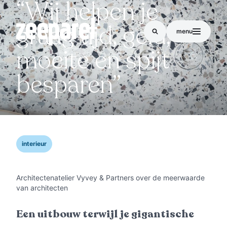
“Wij helpen je
graag tijd, geld,
menu
moeite en spijt
besparen”
interieur
Architectenatelier Vyvey & Partners over de meerwaarde
van architecten
Een uitbouw terwijl je gigantische