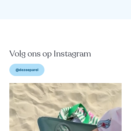
interieur
"Nominatie Trends
Gazellen 2026 als kers op
de taart"
Volg ons op Instagram
@dezeeparel