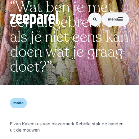
“Wat ben je met
een uitgebreid CV,
menu
als je niet eens kan
doen wat je graag
doet?”
mode
Elvan Kalemkus van blazermerk Rebelle stak de handen
uit de mouwen