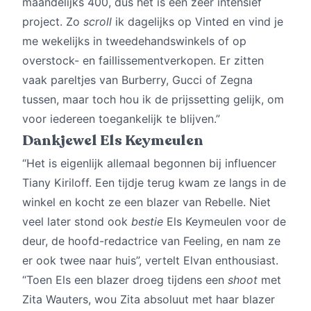
maandelijks 400, dus het is een zeer intensief
project. Zo
scroll
ik dagelijks op Vinted en vind je
me wekelijks in tweedehandswinkels of op
overstock- en faillissementverkopen. Er zitten
vaak pareltjes van Burberry, Gucci of Zegna
tussen, maar toch hou ik de prijssetting gelijk, om
voor iedereen toegankelijk te blijven.”
Dankjewel Els Keymeulen
“Het is eigenlijk allemaal begonnen bij influencer
Tiany Kiriloff. Een tijdje terug kwam ze langs in de
winkel en kocht ze een blazer van Rebelle. Niet
veel later stond ook
bestie
Els Keymeulen voor de
deur, de hoofd­­-redactrice van Feeling, en nam ze
er ook twee naar huis”, vertelt Elvan enthousiast.
“Toen Els een blazer droeg tijdens een
shoot
met
Zita Wauters, wou Zita absoluut met haar blazer